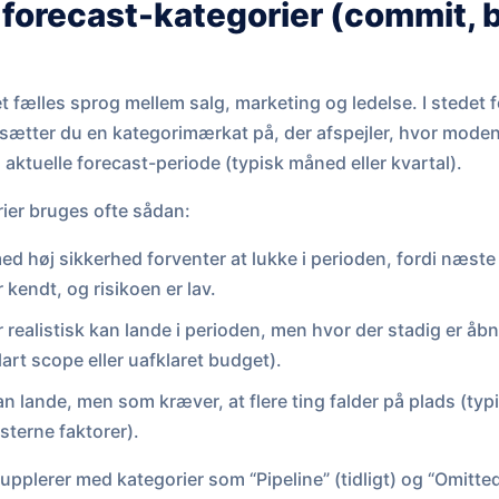
forecast-kategorier (commit, b
t fælles sprog mellem salg, marketing og ledelse. I stedet f
 sætter du en kategorimærkat på, der afspejler, hvor mode
 aktuelle forecast-periode (typisk måned eller kvartal).
rier bruges ofte sådan:
d høj sikkerhed forventer at lukke i perioden, fordi næste
kendt, og risikoen er lav.
 realistisk kan lande i perioden, men hvor der stadig er åbn
art scope eller uafklaret budget).
n lande, men som kræver, at flere ting falder på plads (typi
sterne faktorer).
pplerer med kategorier som “Pipeline” (tidligt) og “Omitted”