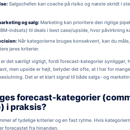
lse:
Salgschefen kan coache på risiko og næste skridt i ste
arketing og salg:
Marketing kan prioritere den rigtige pipe
BM-indsats) til deals i best case/upside, hvor påvirkning k
cision:
Når kategorierne bruges konsekvent, kan du måle,
ere jeres kriterier.
r det særligt vigtigt, fordi forecast-kategorier synliggør, h
avt, men upside er højt, betyder det ofte, at I har for mange
 beslutning. Det er et klart signal til både salgs- og marketi
ges forecast-kategorier (commi
) i praksis?
er af tydelige kriterier og en fast rytme. Hvis kategorierne 
der forecastet fra hinanden.