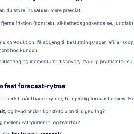
kan du styre indsatsen mere præcist:
fjerne friktion (kontrakt, sikkerhedsgodkendelse, juridisk) 
isikoreduktion: få adgang til beslutningstager, afklar sco
nment hos kunden.
lificering og momentum: discovery, tydelig problemformul
n fast forecast-rytme
er bedst, når I har en rytme, fx ugentlig forecast review. H
it
, og hvad er den konkrete plan til signering?
sig mellem kategorierne, og hvorfor?
flytte
best case
til
commit
?