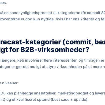
ces.
så en sandsynlighedsprocent til kategorierne (fx commit 
ocenterne er dog kun nyttige, hvis I har ens kriterier og fø
orecast-kategorier (commit, be
tigt for B2B-virksomheder?
længere, køb involverer flere interessenter, og timingen er
tegorier gør det muligt at styre virksomheden på et mere 
e niveauer:
Du kan planlægge ansættelser, marketingbudget og levera
it) og et kvalificeret spænd (best case + upside).