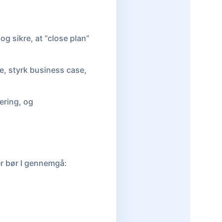
og sikre, at “close plan”
pe, styrk business case,
ering, og
er bør I gennemgå: