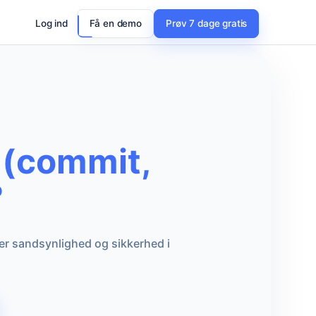
Log ind
Få en demo
Prøv 7 dage gratis
 (commit,
?
ter sandsynlighed og sikkerhed i