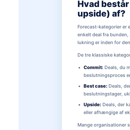
Hvad består 
upside) af?
Forecast-kategorier er e
enkelt deal fra bunden,
lukning er inden for den
De tre klassiske katego
Commit:
Deals, du me
beslutningsproces er 
Best case:
Deals, der
beslutningstager, ukl
Upside:
Deals, der ka
eller afhængige af ek
Mange organisationer su