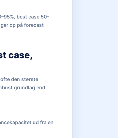
80–95%, best case 50–
lger op på forecast
st case,
 ofte den største
robust grundlag end
ncekapacitet ud fra en