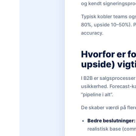
og kendt signeringspro
Typisk kobler teams og
80%, upside 10–50%). Pr
accuracy.
Hvorfor er f
upside) vig
I B2B er salgsprocesser 
usikkerhed. Forecast-ka
“pipeline i alt”.
De skaber værdi på fler
Bedre beslutninger:
realistisk base (comm