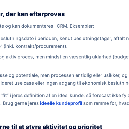
er, der kan efterprøves
rete og kan dokumenteres i CRM. Eksempler:
eslutningsdato i perioden, kendt beslutningstager, aftalt
e” (inkl. kontrakt/procurement).
 og aktiv proces, men mindst én væsentlig uklarhed (budget
sse og potentiale, men processen er tidlig eller usikker, og
lideret use case eller ingen adgang til økonomisk beslutnin
“fit” i jeres definition af en ideel kunde, så forecast ikke f
s. Brug gerne jeres
ideelle kundeprofil
som ramme for, hvad
ne til at styre aktivitet og prioritet