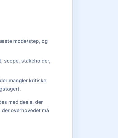
 næste møde/step, og
, scope, stakeholder,
 der mangler kritiske
gstager).
yldes med deals, der
 der overhovedet må