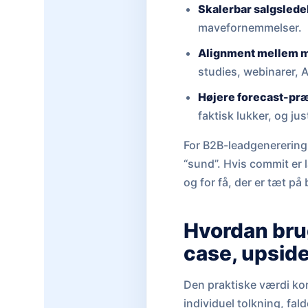
Skalerbar salgslede
mavefornemmelser.
Alignment mellem m
studies, webinarer, A
Højere forecast-præ
faktisk lukker, og just
For B2B-leadgenerering e
“sund”. Hvis commit er l
og for få, der er tæt på
Hvordan bru
case, upside
Den praktiske værdi komm
individuel tolkning, fal