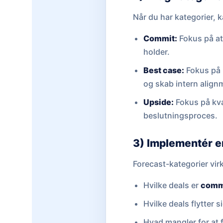
Når du har kategorier, 
Commit:
Fokus på at 
holder.
Best case:
Fokus på r
og skab intern alig
Upside:
Fokus på kva
beslutningsproces.
3) Implementér e
Forecast-kategorier virk
Hvilke deals er
comm
Hvilke deals flytter 
Hvad mangler for at 