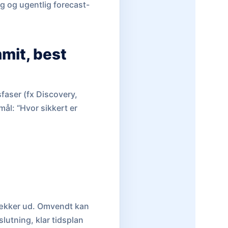
g og ugentlig forecast-
mit, best
sfaser (fx Discovery,
ål: “Hvor sikkert er
trækker ud. Omvendt kan
lutning, klar tidsplan