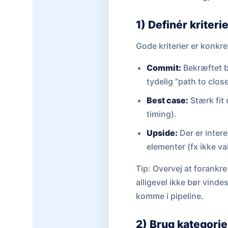
1) Definér kriteri
Gode kriterier er konk
Commit:
Bekræftet b
tydelig “path to clos
Best case:
Stærk fit
timing).
Upside:
Der er intere
elementer (fx ikke va
Tip: Overvej at forankre 
alligevel ikke bør vinde
komme i pipeline.
2) Brug kategorier