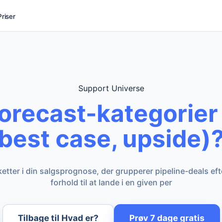
Priser
Support Universe
forecast-kategorier
best case, upside)
iketter i din salgsprognose, der grupperer pipeline-deals ef
forhold til at lande i en given per
Tilbage til Hvad er?
Prøv 7 dage gratis