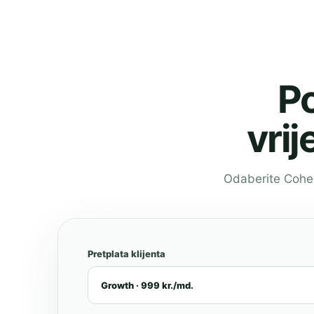
Po
vrij
Odaberite Cohert
Pretplata klijenta