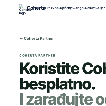
Coherta
Proizvod
Rješenja
Uloge
Resursi
Cijen
← Coherta Partner
COHERTA PARTNER
Koristite Co
besplatno.
I zarađujte o