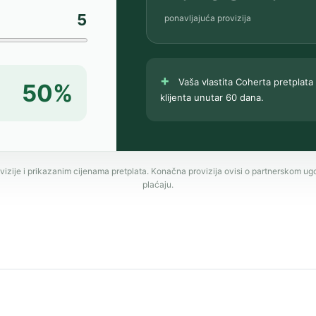
5
ponavljajuća provizija
+
Vaša vlastita Coherta pretplata
50%
klijenta unutar 60 dana.
vizije i prikazanim cijenama pretplata. Konačna provizija ovisi o partnerskom ugov
plaćaju.