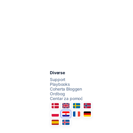
Razgovarajte s nama
Diverse
Support
Playbooks
Coherta Bloggen
AI Campaign Assist
Chat with us
Ordbog
Centar za pomoć
Danmark
United Kingdom
Sverige
Norge
Polska
Hrvatska
France
Deutschland
Espana
Ísland