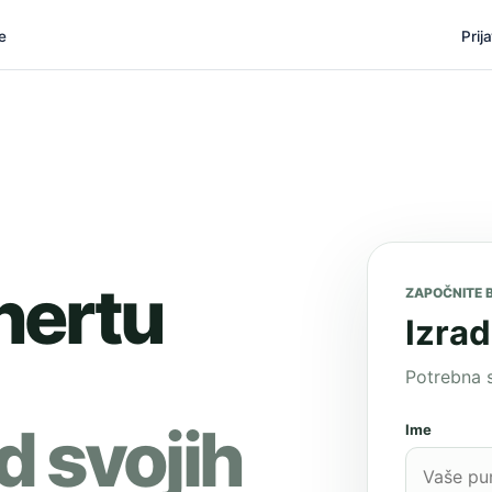
e
Prij
hertu
ZAPOČNITE 
Izrad
Potrebna 
d svojih
Ime