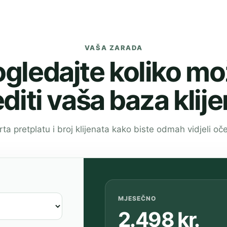
VAŠA ZARADA
gledajte koliko m
editi vaša baza klij
a pretplatu i broj klijenata kako biste odmah vidjeli oče
MJESEČNO
2.498 kr.