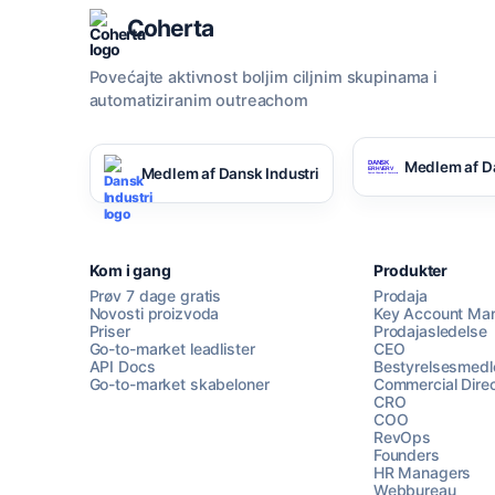
Coherta
Povećajte aktivnost boljim ciljnim skupinama i
automatiziranim outreachom
Medlem af D
Medlem af Dansk Industri
Kom i gang
Produkter
Prøv 7 dage gratis
Prodaja
Novosti proizvoda
Key Account Ma
Priser
Prodajasledelse
Go-to-market leadlister
CEO
API Docs
Bestyrelsesmed
Go-to-market skabeloner
Commercial Direc
CRO
COO
RevOps
Founders
HR Managers
Webbureau