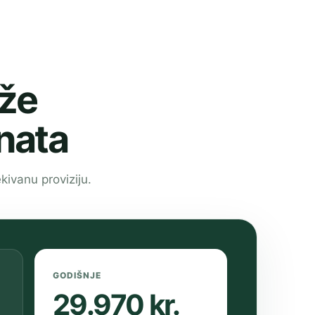
ože
enata
kivanu proviziju.
GODIŠNJE
29.970 kr.