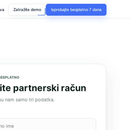
ava
Zatražite demo
Isprobajte besplatno 7 dana
BESPLATNO
ite partnerski račun
su nam samo tri podatka.