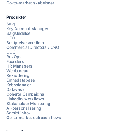
Go-to-market skabeloner
Produkter
Salg
Key Account Manager
Salgsledelse
CEO
Bestyrelsesmedlem
Commercial Directors / CRO
COO
RevOps
Founders
HR Managers
Webbureau
Rekruttering
Emnedatabase
Købssignaler
Datavask
Coherta Campaigns
LinkedIn-workflows
Stakeholder Monitoring
AI-personalisering
Samlet inbox
Go-to-market outreach flows