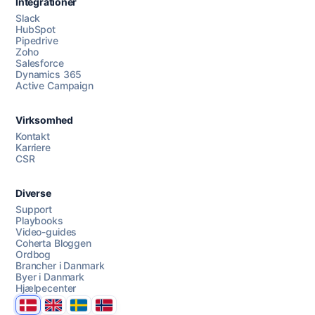
Integrationer
Slack
HubSpot
Pipedrive
Zoho
Salesforce
Dynamics 365
Chat med os
Active Campaign
Virksomhed
AI Campaign Assist
Kontakt
Karriere
CSR
Diverse
Support
Playbooks
Video-guides
Coherta Bloggen
Ordbog
Brancher i Danmark
Byer i Danmark
Hjælpecenter
Danmark
United Kingdom
Sverige
Norge