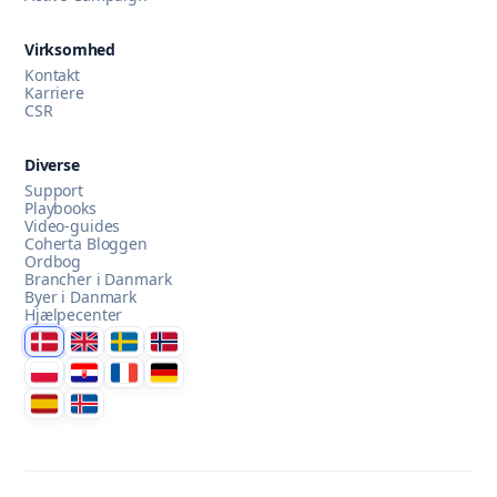
Virksomhed
Kontakt
AI Campaign Assist
Chat with us
Karriere
CSR
Diverse
Support
Playbooks
Video-guides
Coherta Bloggen
Ordbog
Brancher i Danmark
Byer i Danmark
Hjælpecenter
Danmark
United Kingdom
Sverige
Norge
Polska
Hrvatska
France
Deutschland
Espana
Ísland