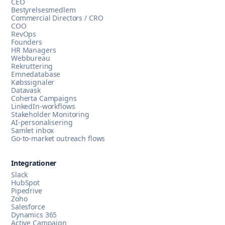
CEO
Bestyrelsesmedlem
Commercial Directors / CRO
COO
RevOps
Founders
HR Managers
Webbureau
Rekruttering
Emnedatabase
Købssignaler
Datavask
Coherta Campaigns
LinkedIn-workflows
Stakeholder Monitoring
AI-personalisering
Samlet inbox
Go-to-market outreach flows
Integrationer
Slack
HubSpot
Pipedrive
Zoho
Salesforce
Dynamics 365
Active Campaign
Chat med os