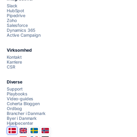
Slack
HubSpot
Pipedrive
Zoho
Salesforce
Dynamics 365
Chat med os
Active Campaign
Virksomhed
AI Campaign Assist
Chat with us
Kontakt
Karriere
CSR
Diverse
Support
Playbooks
Video-guides
Coherta Bloggen
Ordbog
Brancher i Danmark
Byer i Danmark
Hjælpecenter
Danmark
United Kingdom
Sverige
Norge