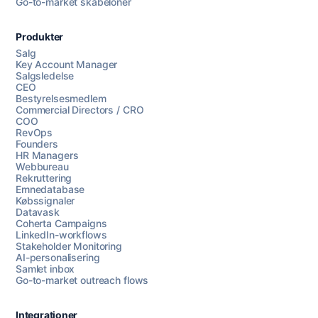
Go-to-market skabeloner
Produkter
Salg
Key Account Manager
Salgsledelse
CEO
Bestyrelsesmedlem
Commercial Directors / CRO
COO
RevOps
Founders
HR Managers
Webbureau
Rekruttering
Emnedatabase
Købssignaler
Datavask
Coherta Campaigns
LinkedIn-workflows
Stakeholder Monitoring
AI-personalisering
Samlet inbox
Go-to-market outreach flows
Integrationer