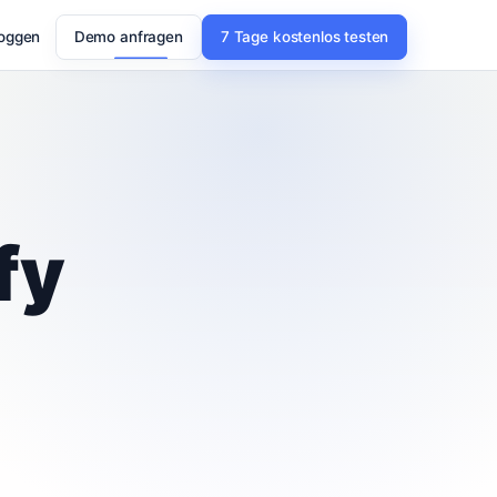
loggen
Demo anfragen
7 Tage kostenlos testen
fy