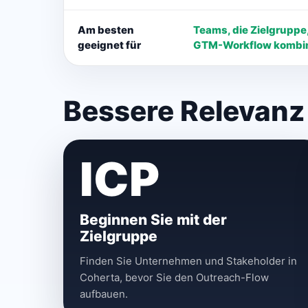
Am besten
Teams, die Zielgruppe
geeignet für
GTM-Workflow kombin
Bessere Relevanz
ICP
Beginnen Sie mit der
Zielgruppe
Finden Sie Unternehmen und Stakeholder in
Coherta, bevor Sie den Outreach-Flow
aufbauen.