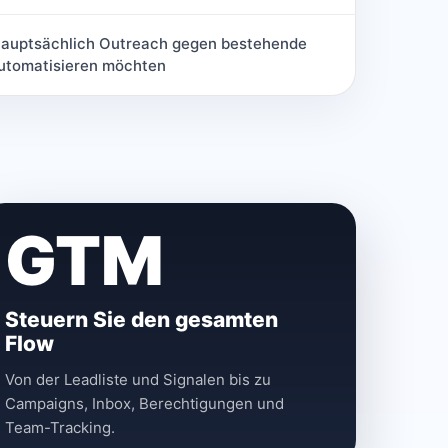
hauptsächlich Outreach gegen bestehende
utomatisieren möchten
GTM
Steuern Sie den gesamten
Flow
Von der Leadliste und Signalen bis zu
Campaigns, Inbox, Berechtigungen und
Team-Tracking.