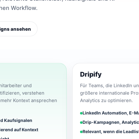
chen Workflow.
gns ansehen
Dripify
itarbeiter und
Für Teams, die LinkedIn u
tifizieren, verstehen
größere internationale Pro
it mehr Kontext ansprechen
Analytics zu optimieren.
LinkedIn Automation, E-Ma
nd Kaufsignalen
Drip-Kampagnen, Analyti
ierend auf Kontext
Relevant, wenn die Leadlis
icht