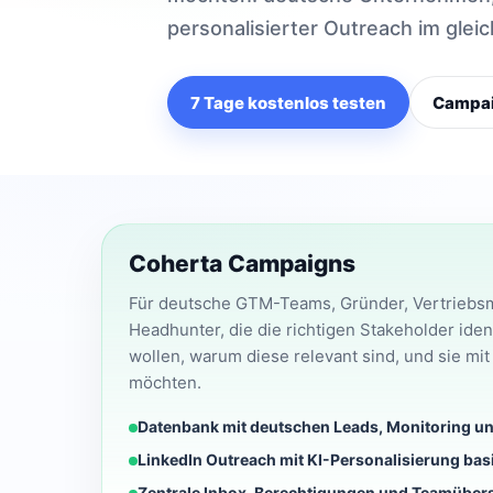
personalisierter Outreach im glei
7 Tage kostenlos testen
Campai
Coherta Campaigns
Für deutsche GTM-Teams, Gründer, Vertriebsm
Headhunter, die die richtigen Stakeholder iden
wollen, warum diese relevant sind, und sie m
möchten.
Datenbank mit deutschen Leads, Monitoring u
LinkedIn Outreach mit KI-Personalisierung bas
Zentrale Inbox, Berechtigungen und Teamübers