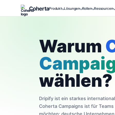
Coherta
Produkt
Lösungen
Rollen
Ressourcen
Warum
Campai
wählen?
Dripify ist ein starkes internation
Coherta Campaigns ist für Teams 
möchten: deutsche Unternehmen, r