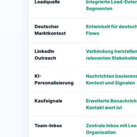
Leadquelle
Integrierte Lead-Date
Segmenten
Deutscher
Entwickelt für deutsc
Marktkontext
Flows
LinkedIn
Verbindung herstellen
Outreach
relevanten Stakehold
KI-
Nachrichten basierend
Personalisierung
Kontext und Signalen
Kaufsignale
Erweiterte Benachrich
Kontakt wert ist
Team-Inbox
Zentrale Inbox mit Le
Organisation