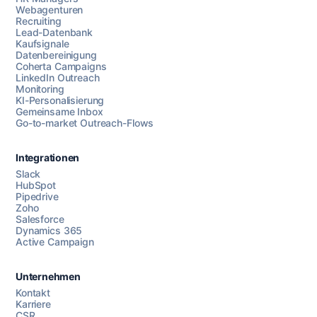
Webagenturen
Recruiting
Lead-Datenbank
Kaufsignale
Datenbereinigung
Coherta Campaigns
LinkedIn Outreach
Monitoring
KI-Personalisierung
Gemeinsame Inbox
Go-to-market Outreach-Flows
Integrationen
Slack
HubSpot
Pipedrive
Chatten Sie mit uns
Zoho
Salesforce
Dynamics 365
Active Campaign
AI Campaign Assist
Unternehmen
Kontakt
Karriere
CSR