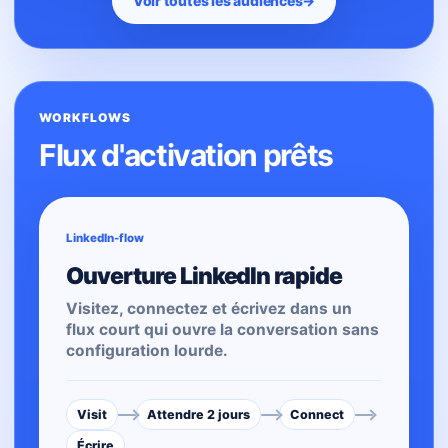
Voir toutes les audiences
→
WORKFLOWS
Flux d'activation prêts
LinkedIn-flow
Ouverture LinkedIn rapide
Visitez, connectez et écrivez dans un
flux court qui ouvre la conversation sans
configuration lourde.
Visit
Attendre 2 jours
Connect
Écrire