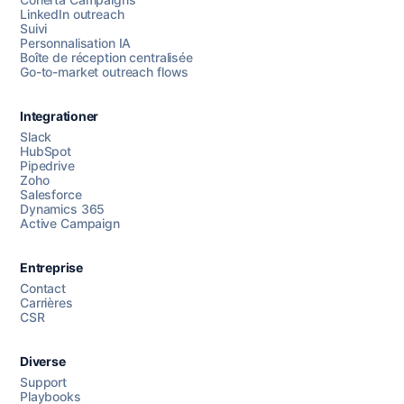
LinkedIn outreach
Suivi
Personnalisation IA
Boîte de réception centralisée
Go-to-market outreach flows
Integrationer
Slack
HubSpot
Pipedrive
Chattez avec nous
Zoho
Salesforce
Dynamics 365
Active Campaign
AI Campaign Assist
Entreprise
Contact
Carrières
CSR
Diverse
Support
Playbooks