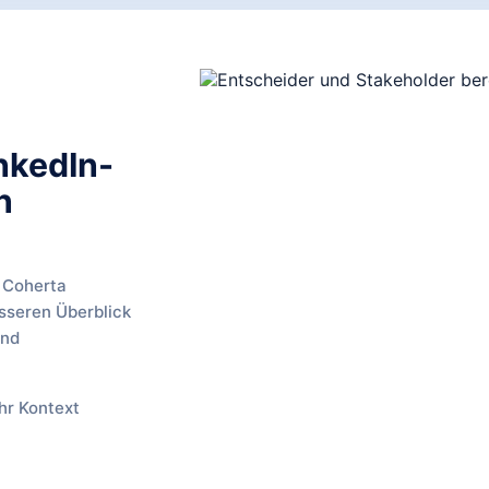
nkedIn-
n
n Coherta
sseren Überblick
und
hr Kontext