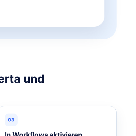
erta und
03
In Workflows aktivieren