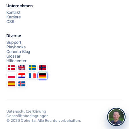
Unternehmen
Kontakt
Karriere
CSR
Diverse
Support
Playbooks
Coherta Blog
Glossar
Hilfecenter
Danmark
United Kingdom
Sverige
Norge
Polska
Hrvatska
France
Deutschland
Espana
Ísland
Datenschutzerklärung
Geschäftsbedingungen
© 2026 Coherta. Alle Rechte vorbehalten.