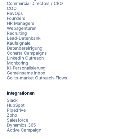
Commercial Directors / CRO
COO
RevOps
Founders
HR Managers
Webagenturen
Recruiting
Lead-Datenbank
Kaufsignale
Datenbereinigung
Coherta Campaigns
LinkedIn Outreach
Monitoring
KI-Personalisierung
Gemeinsame Inbox
Go-to-market Outreach-Flows
Integrationen
Slack
HubSpot
Pipedrive
Chatten Sie mit uns
Zoho
Salesforce
Dynamics 365
Active Campaign
AI Campaign Assist