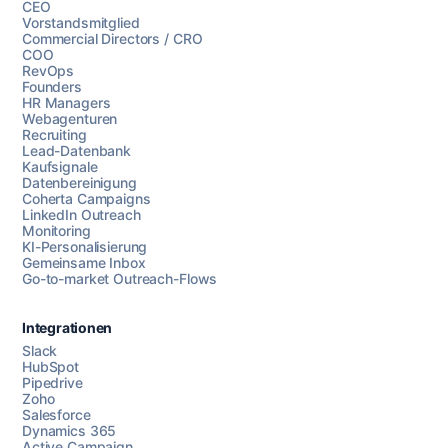
CEO
Vorstandsmitglied
Commercial Directors / CRO
COO
RevOps
Founders
HR Managers
Webagenturen
Recruiting
Lead-Datenbank
Kaufsignale
Datenbereinigung
Coherta Campaigns
LinkedIn Outreach
Monitoring
KI-Personalisierung
Gemeinsame Inbox
Go-to-market Outreach-Flows
Integrationen
Slack
HubSpot
Pipedrive
Chatten Sie mit uns
Zoho
Salesforce
Dynamics 365
Active Campaign