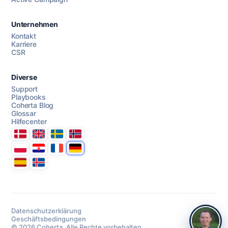
AI Campaign Assist
Unternehmen
Kontakt
Karriere
CSR
Diverse
Support
Playbooks
Coherta Blog
Glossar
Hilfecenter
Danmark
United Kingdom
Sverige
Norge
Polska
Hrvatska
France
Deutschland
Espana
Ísland
Datenschutzerklärung
Geschäftsbedingungen
© 2026 Coherta. Alle Rechte vorbehalten.