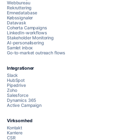
Webbureau
Rekruttering
Emnedatabase
Købssignaler
Datavask
Coherta Campaigns
LinkedIn-workflows
Stakeholder Monitoring
AI-personalisering
Samlet inbox
Go-to-market outreach flows
Integrationer
Slack
HubSpot
Pipedrive
Zoho
Salesforce
Dynamics 365
Chat med os
Active Campaign
Virksomhed
AI Campaign Assist
Chat with us
Kontakt
Karriere
CSR