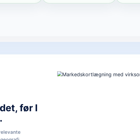
et, før I
.
relevante
 geografi,