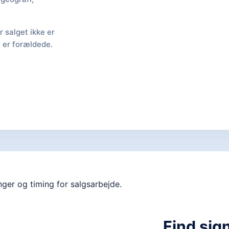
 salget ikke er
e er forældede.
Find sig