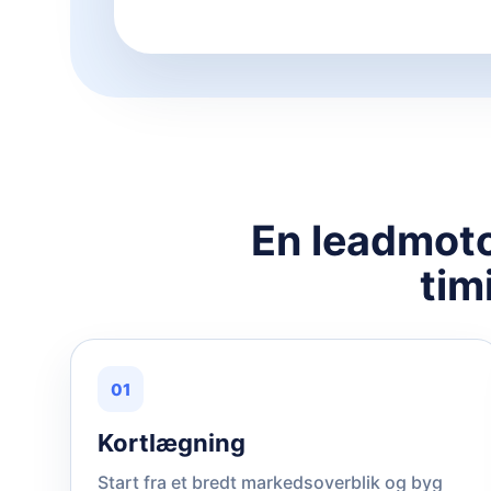
En leadmotor
tim
01
Kortlægning
Start fra et bredt markedsoverblik og byg