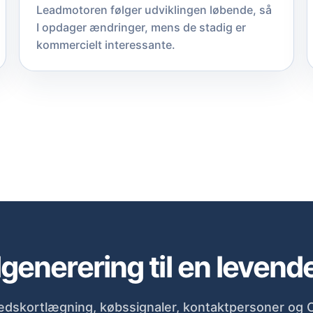
Leadmotoren følger udviklingen løbende, så
I opdager ændringer, mens de stadig er
kommercielt interessante.
generering til en levend
dskortlægning, købssignaler, kontaktpersoner og C