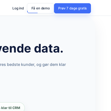
Log ind
Få en demo
Prøv 7 dage gratis
ende data.
res bedste kunder, og gør dem klar
 klar til CRM