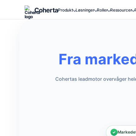
Coherta
Produkt
Løsninger
Roller
Ressourcer
Fra marked 
Cohertas leadmotor overvåger hele
Markedet