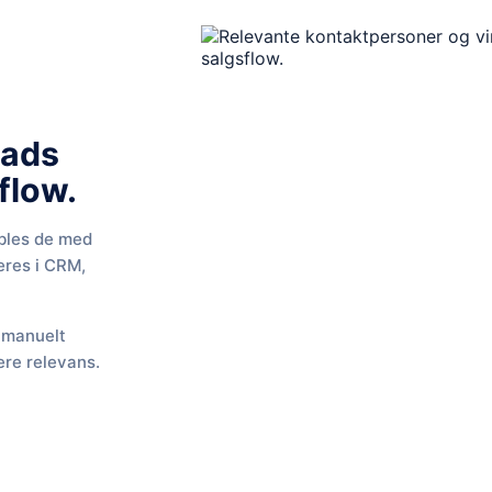
eads
kflow.
obles de med
eres i CRM,
 manuelt
ere relevans.