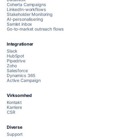
Coherta Campaigns
LinkedIn-workflows
Stakeholder Monitoring
AI-personalisering
Samlet inbox
Go-to-market outreach flows
Integrationer
Slack
HubSpot
Pipedrive
Zoho
Salesforce
Dynamics 365
Chat med os
Active Campaign
Virksomhed
AI Campaign Assist
Chat with us
Kontakt
Karriere
CSR
Diverse
Support