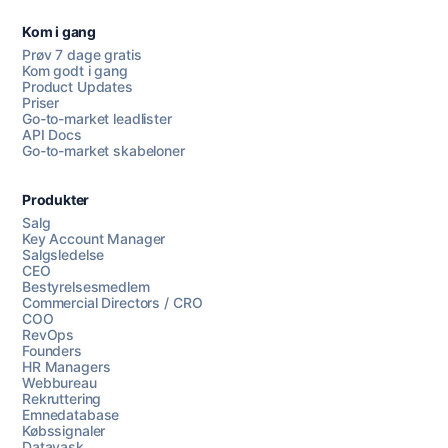
Kom i gang
Prøv 7 dage gratis
Kom godt i gang
Product Updates
Priser
Go-to-market leadlister
API Docs
Go-to-market skabeloner
Produkter
Salg
Key Account Manager
Salgsledelse
CEO
Bestyrelsesmedlem
Commercial Directors / CRO
COO
RevOps
Founders
HR Managers
Webbureau
Rekruttering
Emnedatabase
Købssignaler
Datavask