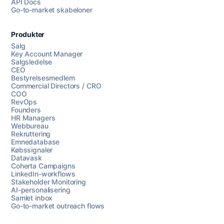
API Docs
Go-to-market skabeloner
Produkter
Salg
Key Account Manager
Salgsledelse
CEO
Bestyrelsesmedlem
Commercial Directors / CRO
COO
RevOps
Founders
HR Managers
Webbureau
Rekruttering
Emnedatabase
Købssignaler
Datavask
Coherta Campaigns
LinkedIn-workflows
Stakeholder Monitoring
AI-personalisering
Samlet inbox
Go-to-market outreach flows