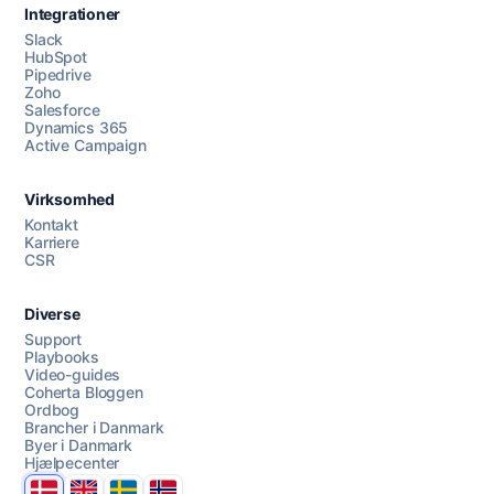
Integrationer
Slack
HubSpot
Pipedrive
Zoho
Salesforce
Dynamics 365
Chat med os
Active Campaign
Virksomhed
AI Campaign Assist
Kontakt
Karriere
CSR
Diverse
Support
Playbooks
Video-guides
Coherta Bloggen
Ordbog
Brancher i Danmark
Byer i Danmark
Hjælpecenter