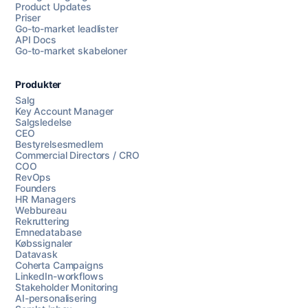
Product Updates
Priser
Go-to-market leadlister
API Docs
Go-to-market skabeloner
Produkter
Salg
Key Account Manager
Salgsledelse
CEO
Bestyrelsesmedlem
Commercial Directors / CRO
COO
RevOps
Founders
HR Managers
Webbureau
Rekruttering
Emnedatabase
Købssignaler
Datavask
Coherta Campaigns
LinkedIn-workflows
Stakeholder Monitoring
AI-personalisering