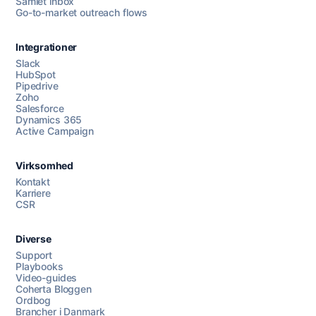
Samlet inbox
Go-to-market outreach flows
Integrationer
Slack
HubSpot
Pipedrive
Zoho
Salesforce
Dynamics 365
Chat med os
Active Campaign
Virksomhed
AI Campaign Assist
Chat with us
Kontakt
Karriere
CSR
Diverse
Support
Playbooks
Video-guides
Coherta Bloggen
Ordbog
Brancher i Danmark