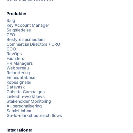
Produkter
Salg
Key Account Manager
Salgsledelse
CEO
Bestyrelsesmedlem
Commercial Directors / CRO
COO
RevOps
Founders
HR Managers
Webbureau
Rekruttering
Emnedatabase
Købssignaler
Datavask
Coherta Campaigns
LinkedIn-workflows
Stakeholder Monitoring
AI-personalisering
Samlet inbox
Go-to-market outreach flows
Integrationer