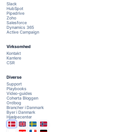
Slack
HubSpot
Pipedrive
Zoho
Salesforce
Dynamics 365
Chat med os
Active Campaign
Virksomhed
AI Campaign Assist
Kontakt
Karriere
CSR
Diverse
Support
Playbooks
Video-guides
Coherta Bloggen
Ordbog
Brancher i Danmark
Byer i Danmark
Hjælpecenter
Danmark
United Kingdom
Sverige
Norge