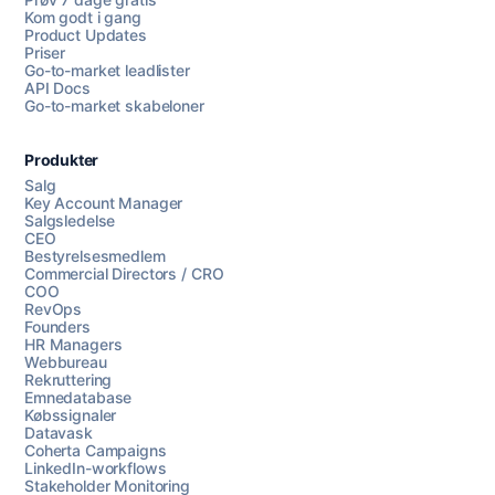
Kom godt i gang
Product Updates
Priser
Go-to-market leadlister
API Docs
Go-to-market skabeloner
Produkter
Salg
Key Account Manager
Salgsledelse
CEO
Bestyrelsesmedlem
Commercial Directors / CRO
COO
RevOps
Founders
HR Managers
Webbureau
Rekruttering
Emnedatabase
Købssignaler
Datavask
Coherta Campaigns
LinkedIn-workflows
Stakeholder Monitoring