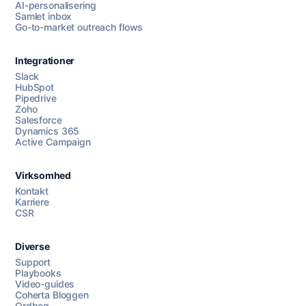
AI-personalisering
Samlet inbox
Go-to-market outreach flows
Integrationer
Slack
HubSpot
Pipedrive
Zoho
Salesforce
Dynamics 365
Chat med os
Active Campaign
Virksomhed
AI Campaign Assist
Kontakt
Karriere
CSR
Diverse
Support
Playbooks
Video-guides
Coherta Bloggen
Ordbog