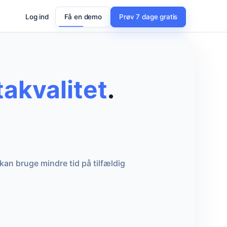
Log ind
Få en demo
Prøv 7 dage gratis
akvalitet
.
kan bruge mindre tid på tilfældig