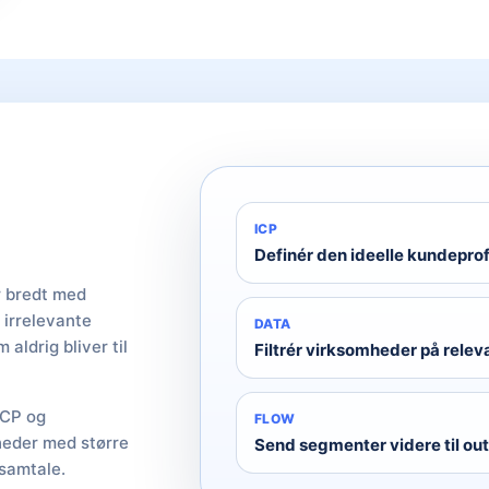
ICP
Definér den ideelle kundeprof
r bredt med
 irrelevante
DATA
aldrig bliver til
Filtrér virksomheder på releva
ICP og
FLOW
heder med større
Send segmenter videre til ou
 samtale.