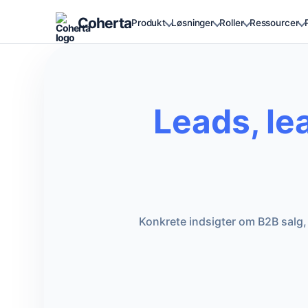
Coherta
Produkt
Løsninger
Roller
Ressourcer
Leads, le
Konkrete indsigter om B2B salg, 