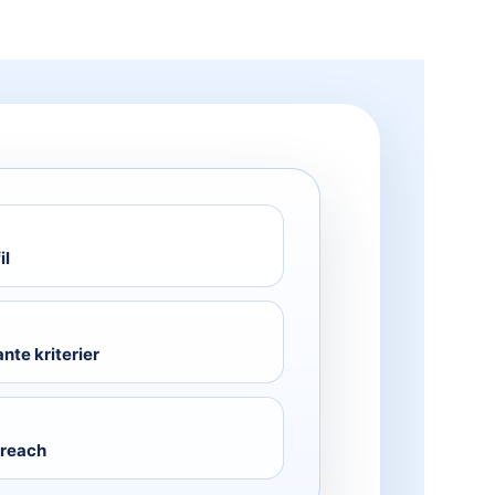
il
nte kriterier
treach