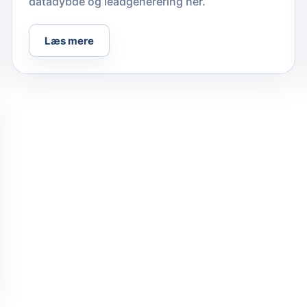
datadybde og leadgenerering her.
Læs mere