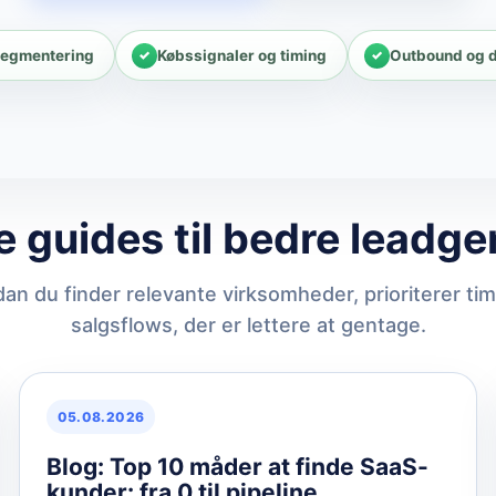
segmentering
Købssignaler og timing
Outbound og d
e guides til bedre leadge
n du finder relevante virksomheder, prioriterer ti
salgsflows, der er lettere at gentage.
05.08.2026
Blog: Top 10 måder at finde SaaS-
kunder: fra 0 til pipeline