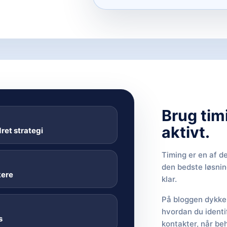
Brug tim
aktivt.
ret strategi
Timing er en af d
den bedste løsning
kere
klar.
På bloggen dykker
hvordan du identi
s
kontakter, når be