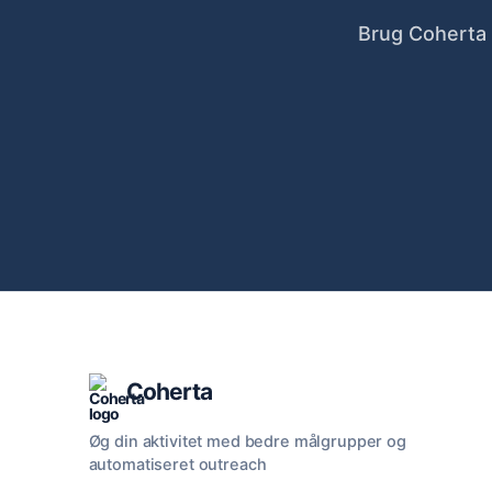
Brug Coherta t
Coherta
Øg din aktivitet med bedre målgrupper og
automatiseret outreach