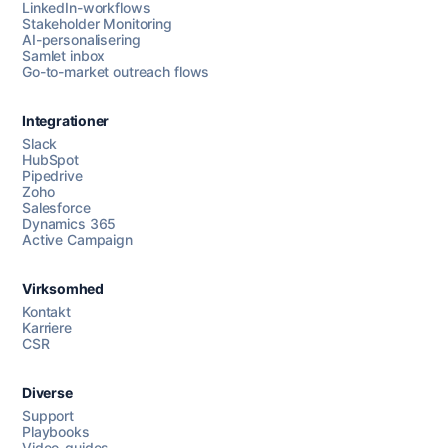
LinkedIn-workflows
Stakeholder Monitoring
AI-personalisering
Samlet inbox
Go-to-market outreach flows
Integrationer
Slack
HubSpot
Pipedrive
Zoho
Salesforce
Dynamics 365
Chat med os
Active Campaign
Virksomhed
AI Campaign Assist
Chat with us
Kontakt
Karriere
CSR
Diverse
Support
Playbooks
Video-guides