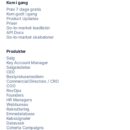
Kom i gang
Prøv 7 dage gratis
Kom godt i gang
Product Updates
Priser
Go-to-market leadlister
API Docs
Go-to-market skabeloner
Produkter
Salg
Key Account Manager
Salgsledelse
CEO
Bestyrelsesmedlem
Commercial Directors / CRO
COO
RevOps
Founders
HR Managers
Webbureau
Rekruttering
Emnedatabase
Købssignaler
Datavask
Coherta Campaigns