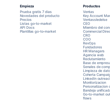
Empieza
Productos
Prueba gratis 7 dias
Ventas
Novedades del producto
Key Account Ma
Precios
Ventassledelse
Listas go-to-market
CEO
API Docs
Miembro del con
Plantillas go-to-market
Commercial Direc
CRO
COO
RevOps
Fundadores
HR Managers
Agencia web
Reclutamiento
Base de empres
Senales de comp
Limpieza de dat
Coherta Campai
LinkedIn outreac
Monitorizacion
Personalizacion 
Bandeja unificad
Go-to-market ou
flows