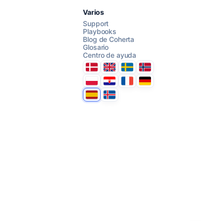
Chatea con nosotros
Varios
Support
Playbooks
Blog de Coherta
AI Campaign Assist
Glosario
Centro de ayuda
Danmark
United Kingdom
Sverige
Norge
Polska
Hrvatska
France
Deutschland
Espana
Ísland