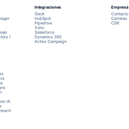
Integraciones
Empresa
Slack
Contacto
nager
HubSpot
Carreras
Pipedrive
CSR
Zoho
sejo
Salesforce
tors /
Dynamics 365
Active Campaign
as
ra
os
gns
h
con IA
a
treach