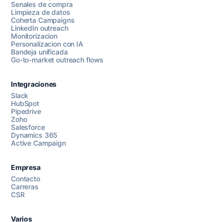
Senales de compra
Limpieza de datos
Coherta Campaigns
LinkedIn outreach
Monitorizacion
Personalizacion con IA
Bandeja unificada
Go-to-market outreach flows
Integraciones
Slack
HubSpot
Pipedrive
Chatea con nosotros
Zoho
Salesforce
Dynamics 365
Active Campaign
AI Campaign Assist
Chat with us
Empresa
Contacto
Carreras
CSR
Varios