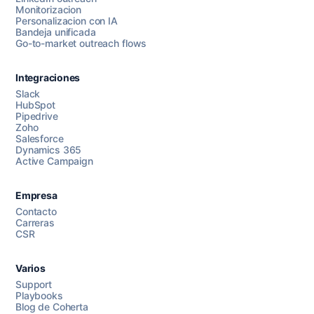
Monitorizacion
Personalizacion con IA
Bandeja unificada
Go-to-market outreach flows
Integraciones
Slack
HubSpot
Pipedrive
Chatea con nosotros
Zoho
Salesforce
Dynamics 365
Active Campaign
AI Campaign Assist
Empresa
Contacto
Carreras
CSR
Varios
Support
Playbooks
Blog de Coherta