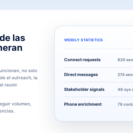
de las
WEEKLY STATISTICS
neran
Connect requests
820 sen
uncionan, no solo
Direct messages
274 send
le el outreach, la
al reunir
Stakeholder signals
48 nye 
eguir volumen,
Phone enrichment
76 cont
encias.