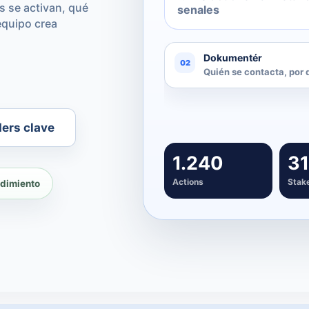
s se activan, qué
senales
equipo crea
ders clave
1.240
3
Actions
Stak
ndimiento