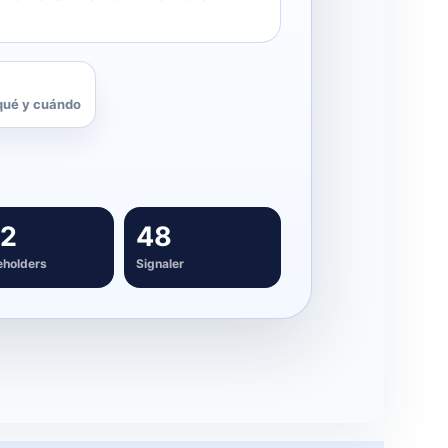
12
48
eholders
Signaler