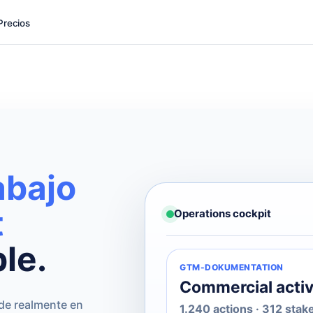
Precios
abajo
t
Operations cockpit
le.
GTM-DOKUMENTATION
Commercial activ
de realmente en
1.240 actions · 312 sta