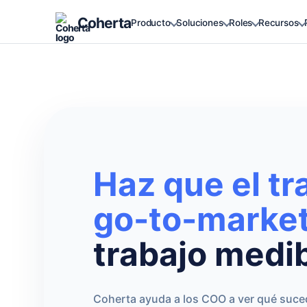
Coherta
Producto
Soluciones
Roles
Recursos
Haz que el tr
go-to-marke
trabajo medib
Coherta ayuda a los COO a ver qué suce