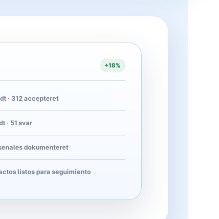
+18%
dt · 312 accepteret
t · 51 svar
senales dokumenteret
actos listos para seguimiento