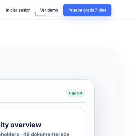
Iniciar sesion
Ver demo
Prueba gratis 7 dias
Uge 20
ity overview
keholders · 48 dokumenterede