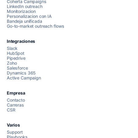
Coherta Campaigns
LinkedIn outreach
Monitorizacion
Personalizacion con IA
Bandeja unificada
Go-to-market outreach flows
Integraciones
Slack
HubSpot
Pipedrive
Chatea con nosotros
Zoho
Salesforce
Dynamics 365
Active Campaign
AI Campaign Assist
Chat with us
Empresa
Contacto
Carreras
CSR
Varios
Support
Playbooks