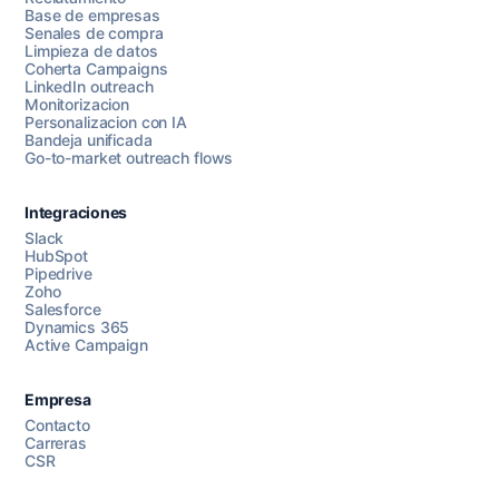
Base de empresas
Senales de compra
Limpieza de datos
Coherta Campaigns
LinkedIn outreach
Monitorizacion
Personalizacion con IA
Bandeja unificada
Go-to-market outreach flows
Integraciones
Slack
HubSpot
Pipedrive
Chatea con nosotros
Zoho
Salesforce
Dynamics 365
Active Campaign
AI Campaign Assist
Empresa
Contacto
Carreras
CSR