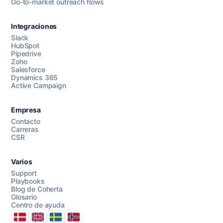
Go-to-market outreach flows
Integraciones
Slack
HubSpot
Pipedrive
Chatea con nosotros
Zoho
Salesforce
Dynamics 365
Active Campaign
AI Campaign Assist
Empresa
Contacto
Carreras
CSR
Varios
Support
Playbooks
Blog de Coherta
Glosario
Centro de ayuda
Danmark
United Kingdom
Sverige
Norge