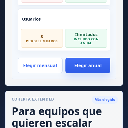
Usuarios
Ilimitados
3
INCLUIDO CON
PIERDE ILIMITADOS
ANUAL
Elegir mensual
Elegir anual
COHERTA EXTENDED
Más elegido
Para equipos que
quieren escalar