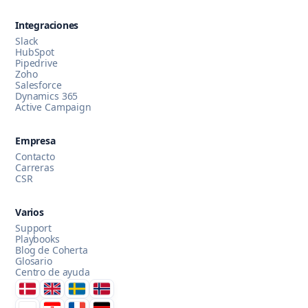
Integraciones
Slack
HubSpot
Pipedrive
Zoho
Chatea con nosotros
Salesforce
Dynamics 365
Active Campaign
AI Campaign Assist
Empresa
Contacto
Carreras
CSR
Varios
Support
Playbooks
Blog de Coherta
Glosario
Centro de ayuda
Danmark
United Kingdom
Sverige
Norge