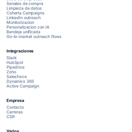
Senales de compra
Limpieza de datos
Coherta Campaigns
LinkedIn outreach
Monitorizacion
Personalizacion con IA
Bandeja unificada
Go-to-market outreach flows
Integraciones
Slack
HubSpot
Pipedrive
Chatea con nosotros
Zoho
Salesforce
Dynamics 365
Active Campaign
AI Campaign Assist
Chat with us
Empresa
Contacto
Carreras
CSR
Varios