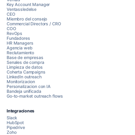
Key Account Manager
Ventassledelse
CEO
Miembro del consejo
Commercial Directors / CRO
COO
RevOps
Fundadores
HR Managers
Agencia web
Reclutamiento
Base de empresas
Senales de compra
Limpieza de datos
Coherta Campaigns
LinkedIn outreach
Monitorizacion
Personalizacion con IA
Bandeja unificada
Go-to-market outreach flows
Integraciones
Slack
HubSpot
Pipedrive
Chatea con nosotros
Zoho