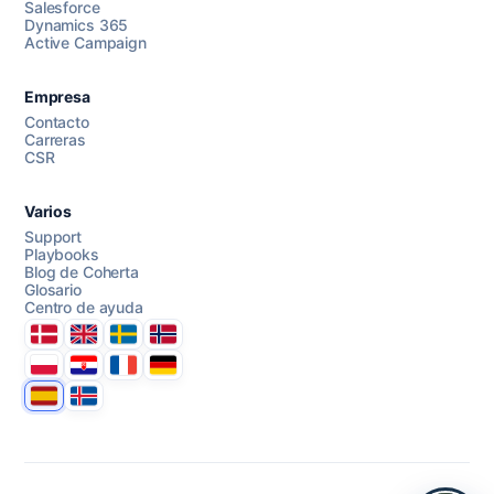
Salesforce
Dynamics 365
Active Campaign
AI Campaign Assist
Empresa
Contacto
Carreras
CSR
Varios
Support
Playbooks
Blog de Coherta
Glosario
Centro de ayuda
Danmark
United Kingdom
Sverige
Norge
Polska
Hrvatska
France
Deutschland
Espana
Ísland