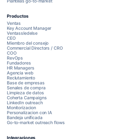
Plantillas go-to-market
Productos
Ventas
Key Account Manager
Ventassledelse
CEO
Miembro del consejo
Commercial Directors / CRO
COO
RevOps
Fundadores
HR Managers
Agencia web
Reclutamiento
Base de empresas
Senales de compra
Limpieza de datos
Coherta Campaigns
LinkedIn outreach
Monitorizacion
Personalizacion con IA
Bandeja unificada
Go-to-market outreach flows
Integraciones