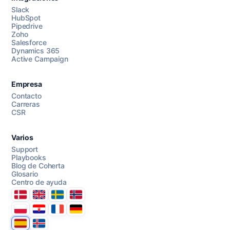
Slack
HubSpot
Pipedrive
Chatea con nosotros
Zoho
Salesforce
Dynamics 365
Active Campaign
AI Campaign Assist
Empresa
Contacto
Carreras
CSR
Varios
Support
Playbooks
Blog de Coherta
Glosario
Centro de ayuda
Danmark
United Kingdom
Sverige
Norge
Polska
Hrvatska
France
Deutschland
Espana
Ísland