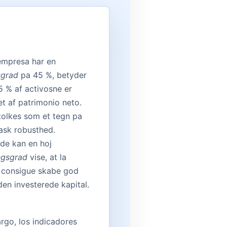
empresa har en
sgrad
pa 45 %, betyder
5 % af activosne er
et af patrimonio neto.
tolkes som et tegn pa
sk robusthed.
nde kan en hoj
ngsgrad
vise, at la
 consigue skabe god
den investerede kapital.
rgo, los indicadores