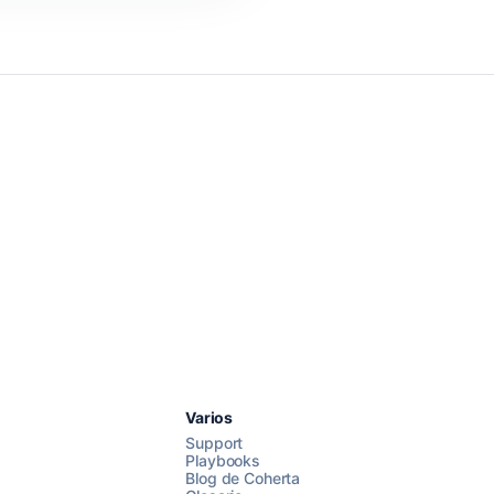
Chatea con nosotros
Varios
Support
Playbooks
Blog de Coherta
AI Campaign Assist
Chat with us