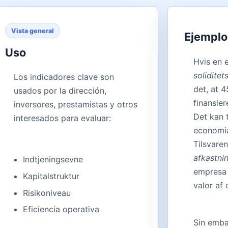
Vista general
Ejemplo
Uso
Hvis en 
soliditet
Los indicadores clave son
det, at 4
usados por la dirección,
finansier
inversores, prestamistas y otros
Det kan 
interesados para evaluar:
economia
Tilsvare
afkastni
Indtjeningsevne
empresa
Kapitalstruktur
valor af 
Risikoniveau
Eficiencia operativa
Sin emba