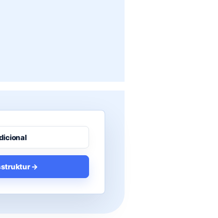
dicional
struktur →