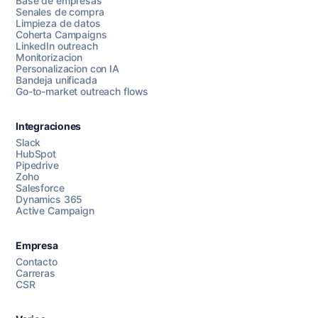
Base de empresas
Senales de compra
Limpieza de datos
Coherta Campaigns
LinkedIn outreach
Monitorizacion
Personalizacion con IA
Bandeja unificada
Go-to-market outreach flows
Integraciones
Slack
HubSpot
Pipedrive
Chatea con nosotros
Zoho
Salesforce
Dynamics 365
Active Campaign
AI Campaign Assist
Chat with us
Empresa
Contacto
Carreras
CSR