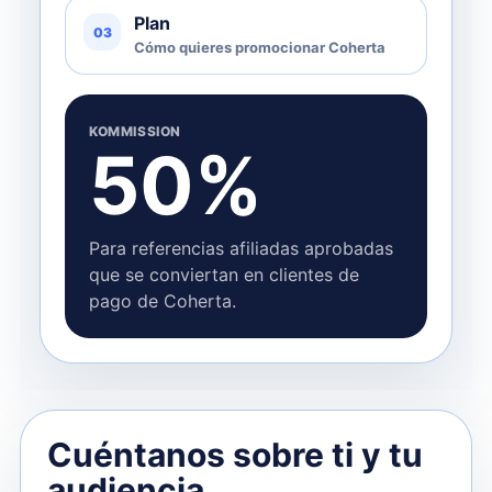
Plan
03
Cómo quieres promocionar Coherta
KOMMISSION
50%
Para referencias afiliadas aprobadas
que se conviertan en clientes de
pago de Coherta.
Cuéntanos sobre ti y tu
audiencia.