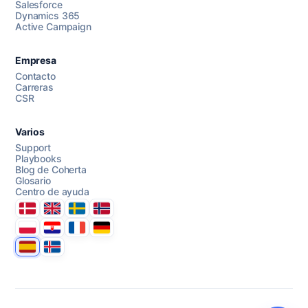
Salesforce
Dynamics 365
Active Campaign
AI Campaign Assist
Chat with us
Empresa
Contacto
Carreras
CSR
Varios
Support
Playbooks
Blog de Coherta
Glosario
Centro de ayuda
Danmark
United Kingdom
Sverige
Norge
Polska
Hrvatska
France
Deutschland
Espana
Ísland