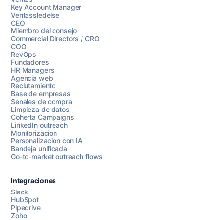
Key Account Manager
Ventassledelse
CEO
Miembro del consejo
Commercial Directors / CRO
COO
RevOps
Fundadores
HR Managers
Agencia web
Reclutamiento
Base de empresas
Senales de compra
Limpieza de datos
Coherta Campaigns
LinkedIn outreach
Monitorizacion
Personalizacion con IA
Bandeja unificada
Go-to-market outreach flows
Integraciones
Slack
HubSpot
Pipedrive
Chatea con nosotros
Zoho