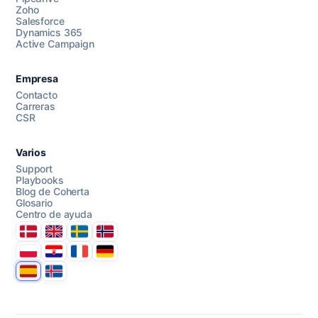
Chatea con nosotros
Zoho
Salesforce
Dynamics 365
Active Campaign
AI Campaign Assist
Chat with us
Empresa
Contacto
Carreras
CSR
Varios
Support
Playbooks
Blog de Coherta
Glosario
Centro de ayuda
Danmark
United Kingdom
Sverige
Norge
Polska
Hrvatska
France
Deutschland
Espana
Ísland