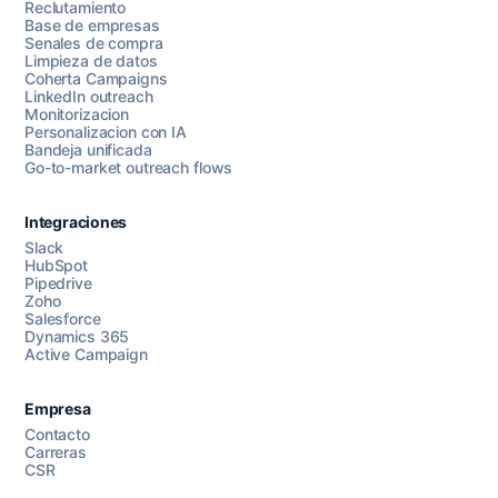
Reclutamiento
Base de empresas
Senales de compra
Limpieza de datos
Coherta Campaigns
LinkedIn outreach
Monitorizacion
Personalizacion con IA
Bandeja unificada
Go-to-market outreach flows
Integraciones
Slack
HubSpot
Pipedrive
Chatea con nosotros
Zoho
Salesforce
Dynamics 365
Active Campaign
AI Campaign Assist
Empresa
Contacto
Carreras
CSR