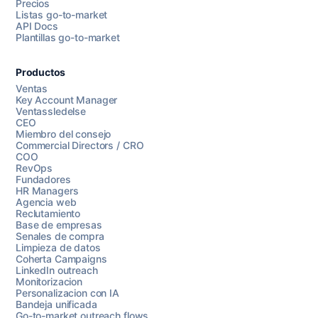
Precios
Listas go-to-market
API Docs
Plantillas go-to-market
Productos
Ventas
Key Account Manager
Ventassledelse
CEO
Miembro del consejo
Commercial Directors / CRO
COO
RevOps
Fundadores
HR Managers
Agencia web
Reclutamiento
Base de empresas
Senales de compra
Limpieza de datos
Coherta Campaigns
LinkedIn outreach
Monitorizacion
Personalizacion con IA
Bandeja unificada
Go-to-market outreach flows