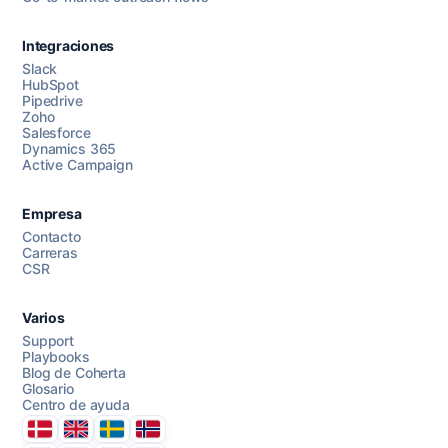
Integraciones
Slack
HubSpot
Pipedrive
Chatea con nosotros
Zoho
Salesforce
Dynamics 365
Active Campaign
AI Campaign Assist
Chat with us
Empresa
Contacto
Carreras
CSR
Varios
Support
Playbooks
Blog de Coherta
Glosario
Centro de ayuda
Danmark
United Kingdom
Sverige
Norge