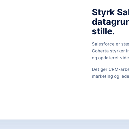
Styrk Sa
datagrun
stille.
Salesforce er stær
Coherta styrker i
og opdateret vide
Det gør CRM-arbej
marketing og lede