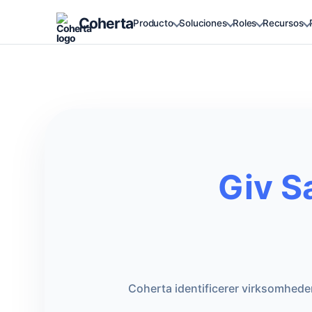
Coherta
Producto
Soluciones
Roles
Recursos
Giv S
Coherta identificerer virksomheder,