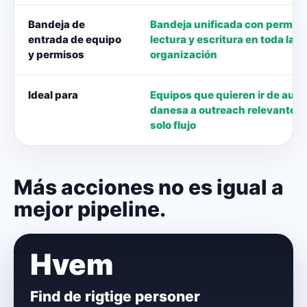
Bandeja de
Bandeja unificada con permis
entrada de equipo
lectura y escritura en toda la
y permisos
organización
Ideal para
Equipos que quieren ir de audi
danesa a outreach relevante e
solo flujo
Más acciones no es igual a
mejor pipeline.
Hvem
Find de rigtige personer