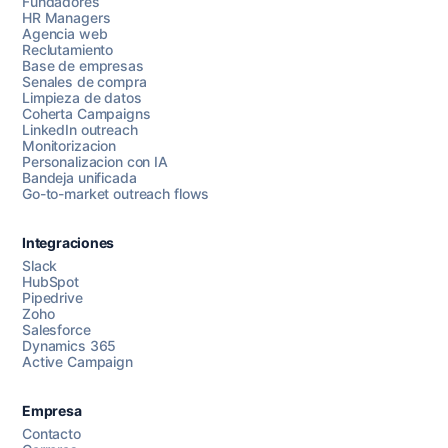
Fundadores
HR Managers
Agencia web
Reclutamiento
Base de empresas
Senales de compra
Limpieza de datos
Coherta Campaigns
LinkedIn outreach
Monitorizacion
Personalizacion con IA
Bandeja unificada
Go-to-market outreach flows
Integraciones
Slack
HubSpot
Pipedrive
Chatea con nosotros
Zoho
Salesforce
Dynamics 365
Active Campaign
AI Campaign Assist
Chat with us
Empresa
Contacto