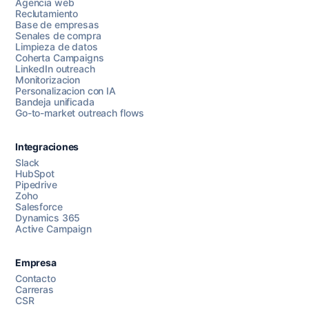
Agencia web
Reclutamiento
Base de empresas
Senales de compra
Limpieza de datos
Coherta Campaigns
LinkedIn outreach
Monitorizacion
Personalizacion con IA
Bandeja unificada
Go-to-market outreach flows
Integraciones
Slack
HubSpot
Pipedrive
Chatea con nosotros
Zoho
Salesforce
Dynamics 365
Active Campaign
AI Campaign Assist
Empresa
Contacto
Carreras
CSR