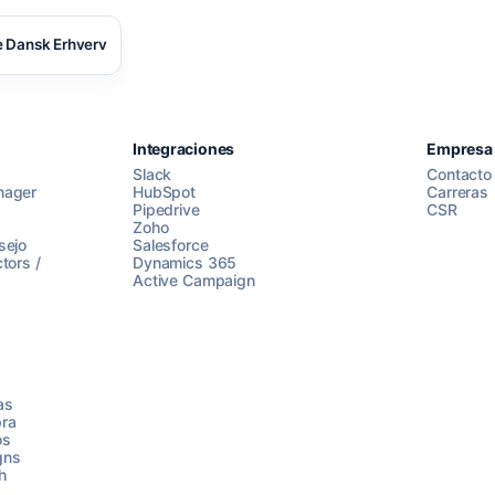
 Dansk Erhverv
Integraciones
Empresa
Slack
Contacto
nager
HubSpot
Carreras
Pipedrive
CSR
Zoho
sejo
Salesforce
tors /
Dynamics 365
Active Campaign
as
ra
os
gns
h