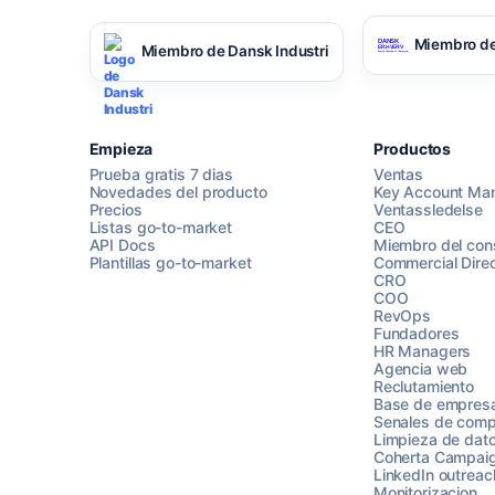
Miembro de
Miembro de Dansk Industri
Empieza
Productos
Prueba gratis 7 dias
Ventas
Novedades del producto
Key Account Ma
Precios
Ventassledelse
Listas go-to-market
CEO
API Docs
Miembro del con
Plantillas go-to-market
Commercial Direc
CRO
COO
RevOps
Fundadores
HR Managers
Agencia web
Reclutamiento
Base de empres
Senales de comp
Limpieza de dat
Coherta Campai
LinkedIn outreac
Monitorizacion