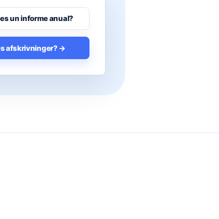
 es un informe anual?
es afskrivninger? →