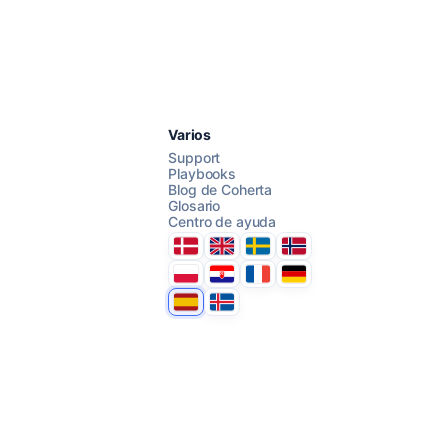
Chatea con nosotros
Varios
Support
Playbooks
Blog de Coherta
AI Campaign Assist
Chat with us
Glosario
Centro de ayuda
Danmark
United Kingdom
Sverige
Norge
Polska
Hrvatska
France
Deutschland
Espana
Ísland