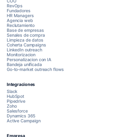
COO
RevOps
Fundadores
HR Managers
Agencia web
Reclutamiento
Base de empresas
Senales de compra
Limpieza de datos
Coherta Campaigns
LinkedIn outreach
Monitorizacion
Personalizacion con IA
Bandeja unificada
Go-to-market outreach flows
Integraciones
Slack
HubSpot
Pipedrive
Chatea con nosotros
Zoho
Salesforce
Dynamics 365
Active Campaign
AI Campaign Assist
Chat with us
Empresa