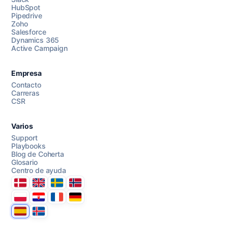
HubSpot
Pipedrive
Chatea con nosotros
Zoho
Salesforce
Dynamics 365
Active Campaign
AI Campaign Assist
Chat with us
Empresa
Contacto
Carreras
CSR
Varios
Support
Playbooks
Blog de Coherta
Glosario
Centro de ayuda
Danmark
United Kingdom
Sverige
Norge
Polska
Hrvatska
France
Deutschland
Espana
Ísland