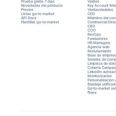
Prueba gratis 7 dias
Ventas
Novedades del producto
Key Account Ma
Precios
Ventassledelse
Listas go-to-market
CEO
API Docs
Miembro del con
Plantillas go-to-market
Commercial Direc
CRO
COO
RevOps
Fundadores
HR Managers
Agencia web
Reclutamiento
Base de empres
Senales de comp
Limpieza de dat
Coherta Campai
LinkedIn outreac
Monitorizacion
Personalizacion 
Bandeja unificad
Go-to-market ou
flows