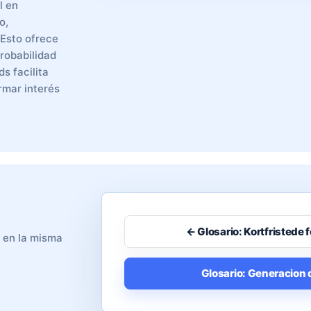
l en
o,
 Esto ofrece
probabilidad
s facilita
rmar interés
← Glosario: Kortfristede f
o en la misma
Glosario: Generacion 