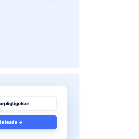
orpligtigelser
de leads →