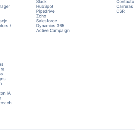
Slack
Contacto
nager
HubSpot
Carreras
Pipedrive
CSR
Zoho
sejo
Salesforce
tors /
Dynamics 365
Active Campaign
as
ra
os
gns
h
con IA
a
treach