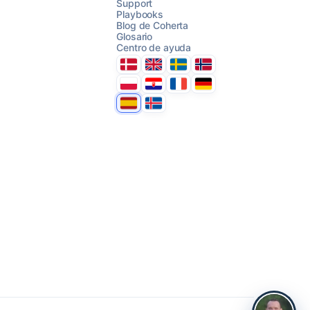
Support
Playbooks
Blog de Coherta
AI Campaign Assist
Glosario
Centro de ayuda
Danmark
United Kingdom
Sverige
Norge
Polska
Hrvatska
France
Deutschland
Espana
Ísland