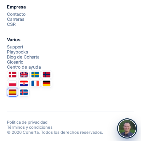
Empresa
Contacto
Carreras
CSR
Varios
Support
Playbooks
Blog de Coherta
Glosario
Centro de ayuda
Danmark
United Kingdom
Sverige
Norge
Polska
Hrvatska
France
Deutschland
Espana
Ísland
Política de privacidad
Términos y condiciones
© 2026 Coherta. Todos los derechos reservados.