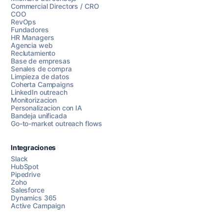
Commercial Directors / CRO
COO
RevOps
Fundadores
HR Managers
Agencia web
Reclutamiento
Base de empresas
Senales de compra
Limpieza de datos
Coherta Campaigns
LinkedIn outreach
Monitorizacion
Personalizacion con IA
Bandeja unificada
Go-to-market outreach flows
Integraciones
Slack
HubSpot
Pipedrive
Chatea con nosotros
Zoho
Salesforce
Dynamics 365
Active Campaign
AI Campaign Assist