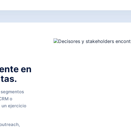
mente en
ntas.
os segmentos
 CRM o
 un ejercicio
 outreach,