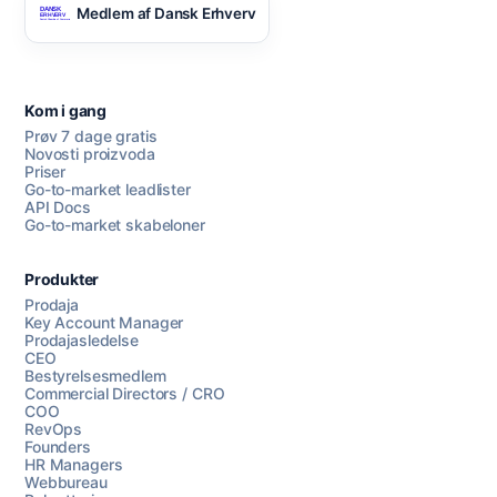
Medlem af Dansk Erhverv
Kom i gang
Prøv 7 dage gratis
Novosti proizvoda
Priser
Go-to-market leadlister
API Docs
Go-to-market skabeloner
Produkter
Prodaja
Key Account Manager
Prodajasledelse
CEO
Bestyrelsesmedlem
Commercial Directors / CRO
COO
RevOps
Founders
HR Managers
Webbureau