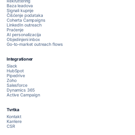
Rekruttering
Baza leadova
Signali kupnje
Čišćenje podataka
Coherta Campaigns
LinkedIn outreach
Praćenje
AI personalizacija
Objedinjeni inbox
Go-to-market outreach flows
Integrationer
Slack
HubSpot
Pipedrive
Razgovarajte s nama
Zoho
Salesforce
Dynamics 365
Active Campaign
AI Campaign Assist
Tvrtka
Kontakt
Karriere
CSR