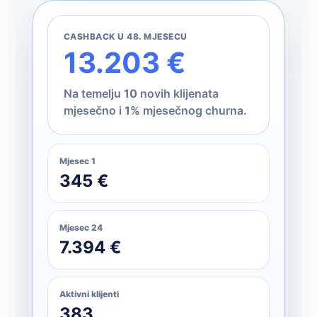
CASHBACK U 48. MJESECU
13.203 €
Na temelju
10
novih klijenata
mjesečno i
1%
mjesečnog churna.
Mjesec 1
345 €
Mjesec 24
7.394 €
Aktivni klijenti
383