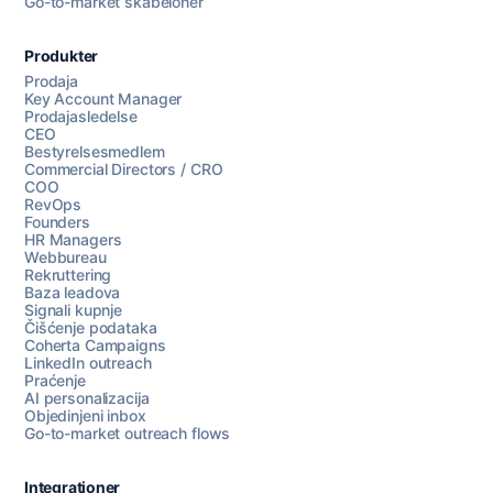
Go-to-market skabeloner
Produkter
Prodaja
Key Account Manager
Prodajasledelse
CEO
Bestyrelsesmedlem
Commercial Directors / CRO
COO
RevOps
Founders
HR Managers
Webbureau
Rekruttering
Baza leadova
Signali kupnje
Čišćenje podataka
Coherta Campaigns
LinkedIn outreach
Praćenje
AI personalizacija
Objedinjeni inbox
Go-to-market outreach flows
Integrationer