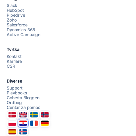
Slack
HubSpot
Pipedrive
Razgovarajte s nama
Zoho
Salesforce
Dynamics 365
Active Campaign
AI Campaign Assist
Tvrtka
Kontakt
Karriere
CSR
Diverse
Support
Playbooks
Coherta Bloggen
Ordbog
Centar za pomoć
Danmark
United Kingdom
Sverige
Norge
Polska
Hrvatska
France
Deutschland
Espana
Ísland