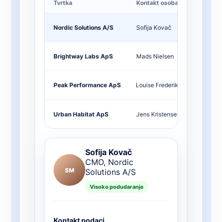
Tvrtka
Kontakt osoba
mjes
Nordic Solutions A/S
Sofija Kovač
CMO
Brightway Labs ApS
Mads Nielsen
Head
Peak Performance ApS
Louise Frederiksen
Marke
Urban Habitat ApS
Jens Kristensen
COO
Sofija Kovač
CMO, Nordic
SM
Solutions A/S
Visoko podudaranje
Kontakt podaci