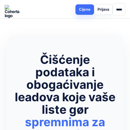
Cijene
Prijava
Čišćenje
podataka i
obogaćivanje
leadova koje vaše
liste gør
spremnima za