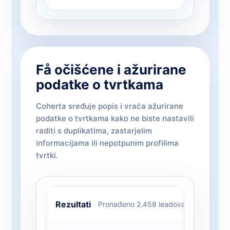
Få očišćene i ažurirane
podatke o tvrtkama
Coherta sređuje popis i vraća ažurirane
podatke o tvrtkama kako ne biste nastavili
raditi s duplikatima, zastarjelim
informacijama ili nepotpunim profilima
tvrtki.
Rezultati
Pronađeno 2.458 leadova
Nazi