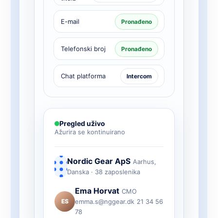
E-mail
Pronađeno
Telefonski broj
Pronađeno
Chat platforma
Intercom
Pregled uživo
Ažurira se kontinuirano
Nordic Gear ApS
Aarhus,
Danska · 38 zaposlenika
Ema Horvat
CMO
ES
emma.s@nggear.dk
21 34 56
78