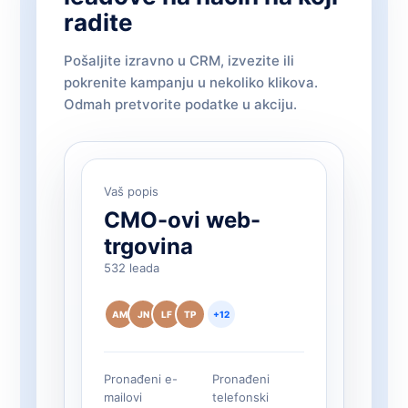
radite
Pošaljite izravno u CRM, izvezite ili
pokrenite kampanju u nekoliko klikova.
Odmah pretvorite podatke u akciju.
Vaš popis
CMO-ovi web-
trgovina
532 leada
AM
JN
LF
TP
+12
Pronađeni e-
Pronađeni
mailovi
telefonski