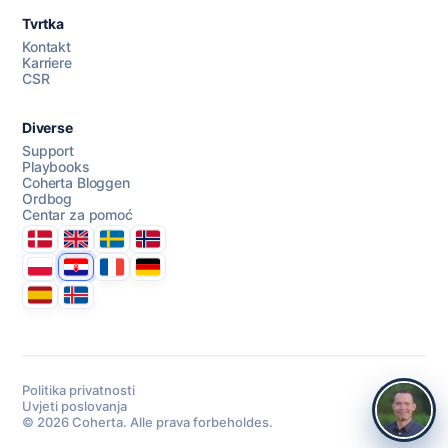
Tvrtka
Kontakt
Karriere
CSR
Diverse
Support
Playbooks
Coherta Bloggen
Ordbog
Centar za pomoć
Danmark
United Kingdom
Sverige
Norge
Polska
Hrvatska
France
Deutschland
Espana
Ísland
Politika privatnosti
Uvjeti poslovanja
© 2026 Coherta. Alle prava forbeholdes.