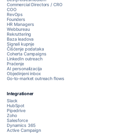
Commercial Directors / CRO
COO
RevOps
Founders
HR Managers
Webbureau
Rekruttering
Baza leadova
Signali kupnje
Čišćenje podataka
Coherta Campaigns
LinkedIn outreach
Praćenje
AI personalizacija
Objedinjeni inbox
Go-to-market outreach flows
Integrationer
Slack
HubSpot
Pipedrive
Razgovarajte s nama
Zoho
Salesforce
Dynamics 365
Active Campaign
AI Campaign Assist