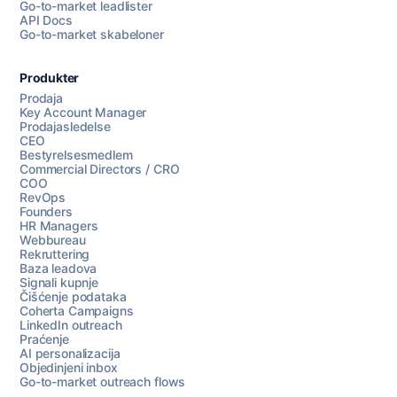
Go-to-market leadlister
API Docs
Go-to-market skabeloner
Produkter
Prodaja
Key Account Manager
Prodajasledelse
CEO
Bestyrelsesmedlem
Commercial Directors / CRO
COO
RevOps
Founders
HR Managers
Webbureau
Rekruttering
Baza leadova
Signali kupnje
Čišćenje podataka
Coherta Campaigns
LinkedIn outreach
Praćenje
AI personalizacija
Objedinjeni inbox
Go-to-market outreach flows