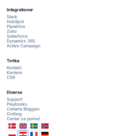
Integrationer
Slack
HubSpot
Pipedrive
Razgovarajte s nama
Zoho
Salesforce
Dynamics 365
Active Campaign
AI Campaign Assist
Tvrtka
Kontakt
Karriere
CSR
Diverse
Support
Playbooks
Coherta Bloggen
Ordbog
Centar za pomoć
Danmark
United Kingdom
Sverige
Norge